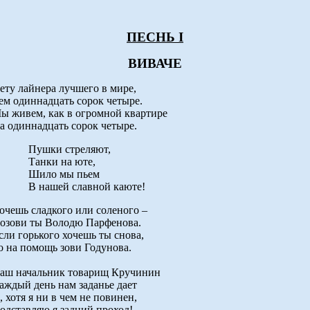
ПЕСНЬ I
ВИВАЧЕ
ету лайнера лучшего в мире,
ем одиннадцать сорок четыре.
ы живем, как в огромной квартире
а одиннадцать сорок четыре.
Пушки стреляют,
Танки на юте,
Шило мы пьем
В нашей славной каюте!
очешь сладкого или соленого –
озови ты Володю Парфенова.
сли горького хочешь ты снова,
о на помощь зови Годунова.
аш начальник товарищ Кручинин
аждый день нам заданье дает
, хотя я ни в чем не повинен,
одставляю я задний проход!