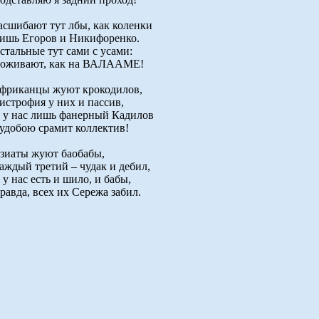
асшибают тут лбы, как коленки
ишь Егоров и Никифоренко.
стальные тут сами с усами:
оживают, как на ВАЛААМЕ!
фриканцы жуют крокодилов,
истрофия у них и пассив,
 у нас лишь фанерный Кадилов
удобою срамит коллектив!
зиаты жуют баобабы,
аждый третий – чудак и дебил,
 у нас есть и шило, и бабы,
равда, всех их Сережа забил.