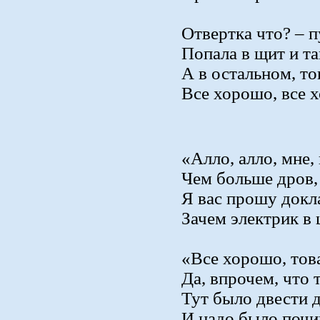
Отвертка что? – п
Попала в щит и та
А в остальном, т
Все хорошо, все 
«Алло, алло, мне,
Чем больше дров, 
Я вас прошу докл
Зачем электрик в 
«Все хорошо, тов
Да, впрочем, что 
Тут было двести д
И надо было почи