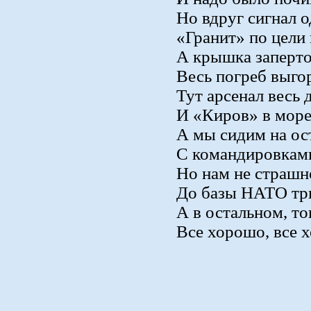
Но вдруг сигнал о
«Гранит» по цели 
А крышка заперто
Весь погреб выгор
Тут арсенал весь 
И «Киров» в море
А мы сидим на ос
С командировками
Но нам не страшн
До базы НАТО т
А в остальном, т
Все хорошо, все 