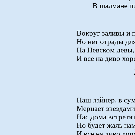
В шалмане пи
Вокруг заливы и 
Но нет отрады дл
На Невском девы,
И все на диво хо
Наш лайнер, в су
Мерцает звездами
Нас дома встретя
Но будет жаль нам
И все на диво хо