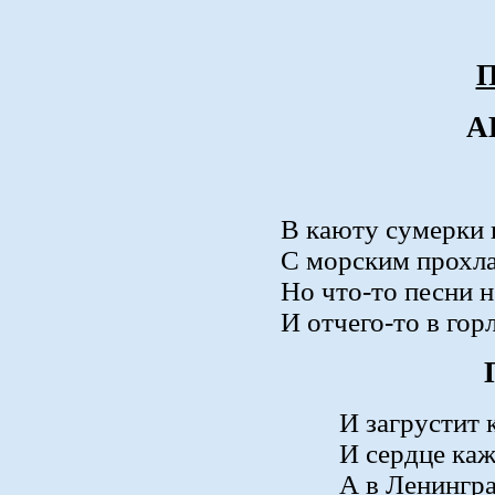
П
А
В каюту сумерки 
С морским прохл
Но что-то песни 
И отчего-то в го
И загрустит 
И сердце ка
А в Ленингр