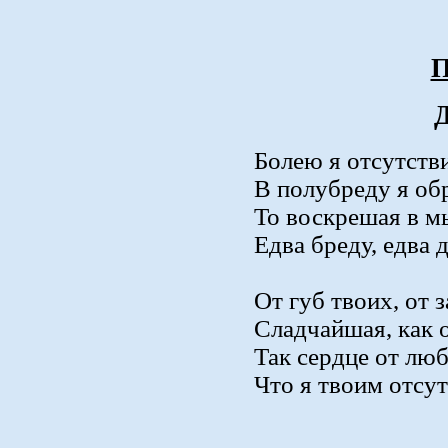
П
Болею я отсутстви
В полубреду я обр
То воскрешая в мы
Едва бреду, едва
От губ твоих, от 
Сладчайшая, как
Так сердце от люб
Что я твоим отс