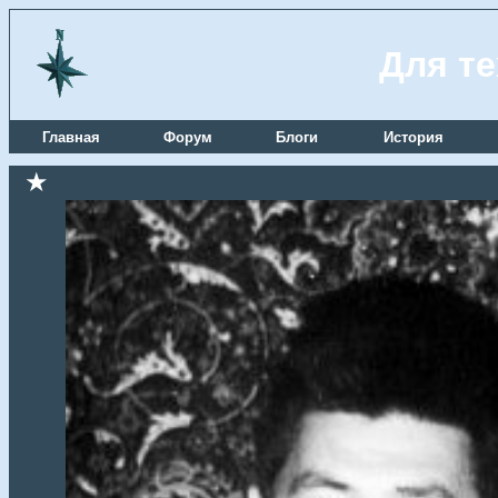
Для те
Главная
Форум
Блоги
История
★