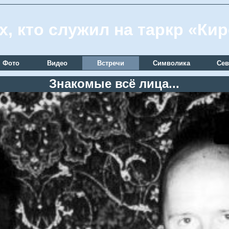
х, кто служил на таркр «Ки
Фото
Видео
Встречи
Символика
Сев
Знакомые всё лица...