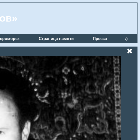
ров»
ероморск
Страница памяти
Пресса
:)
✖