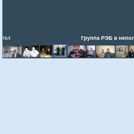
Группа РЭБ в непол
№4