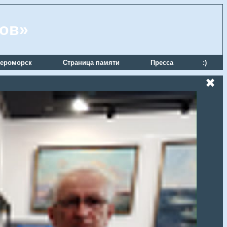
ров»
ероморск
Страница памяти
Пресса
:)
✖