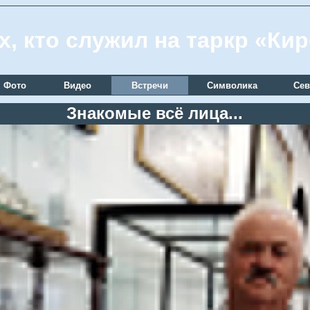
х, кто служил на таркр «Ки
Фото
Видео
Встречи
Символика
Сев
Знакомые всё лица...