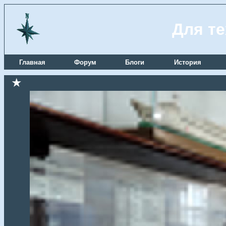
Для те
Главная
Форум
Блоги
История
★