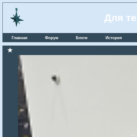
Для те
Главная
Форум
Блоги
История
★