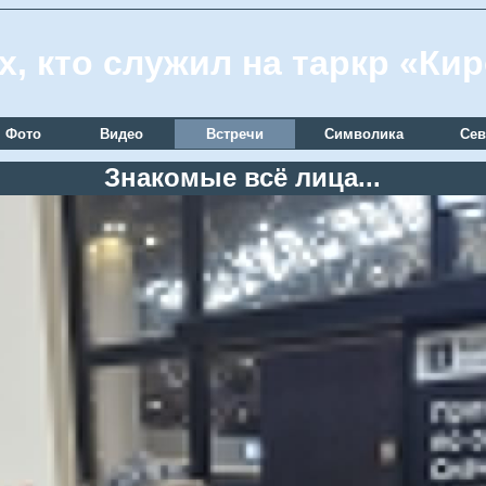
х, кто служил на таркр «Ки
Фото
Видео
Встречи
Символика
Сев
Знакомые всё лица...