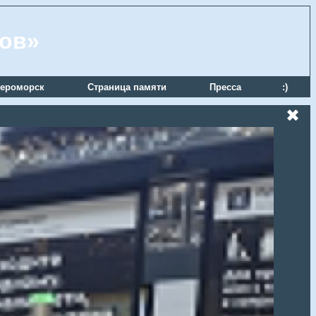
ров»
ероморск
Страница памяти
Пресса
:)
✖