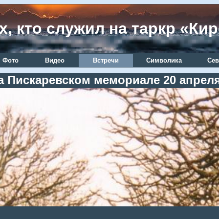
х, кто служил на таркр «Ки
Фото
Видео
Встречи
Символика
Сев
а Пискаревском мемориале 20 апреля