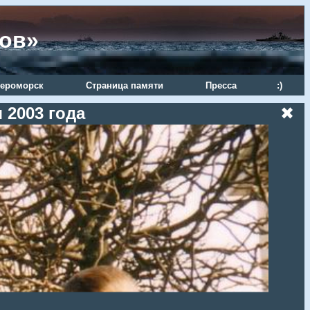
ров»
ероморск
Страница памяти
Пресса
:)
 2003 года
✖