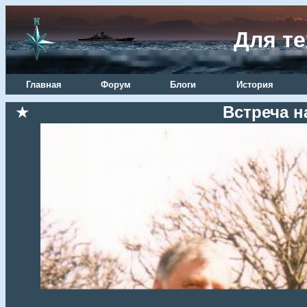
Для те
Главная
Форум
Блоги
История
★
Встреча н