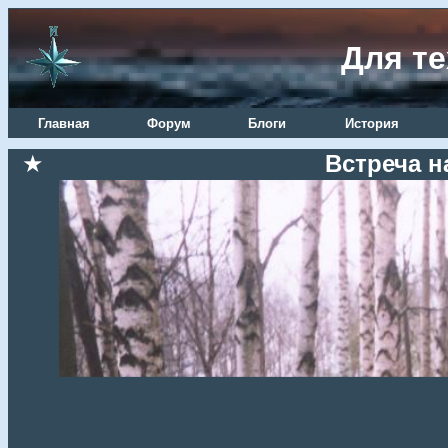
Для те
Главная
Форум
Блоги
История
★
Встреча н