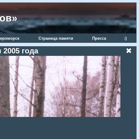
ров»
ероморск
Страница памяти
Пресса
:)
 2005 года
✖