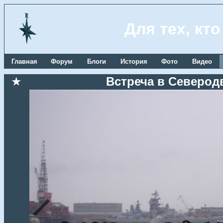
Для тех, кт
Главная
Форум
Блоги
История
Фото
Видео
★
Встреча в Северодв