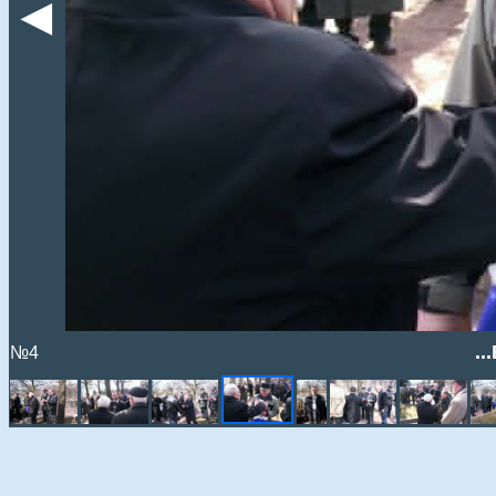
◄
..
№4