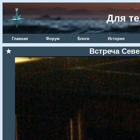
Для те
Главная
Форум
Блоги
История
★
Встреча Севе