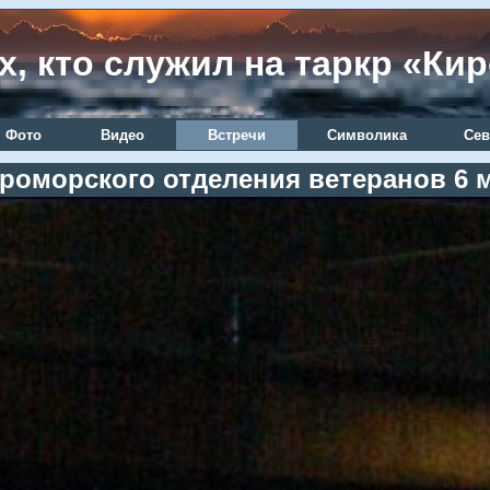
х, кто служил на таркр «Ки
Фото
Видео
Встречи
Символика
Сев
роморского отделения ветеранов 6 м