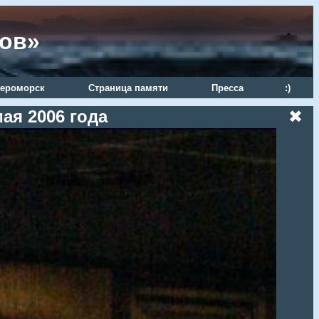
ров»
ероморск
Страница памяти
Пресса
:)
ая 2006 года
✖