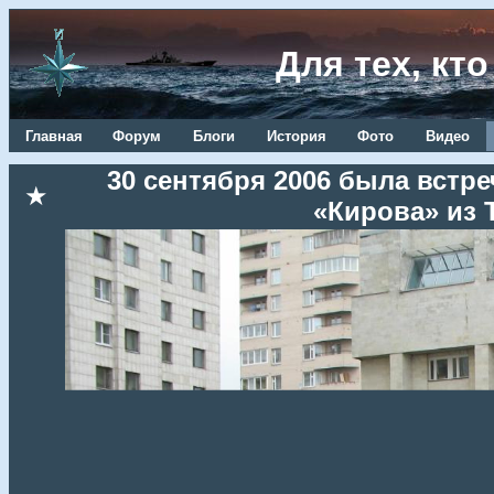
Для тех, кт
Главная
Форум
Блоги
История
Фото
Видео
30 сентября 2006 была встре
★
«Кирова» из 