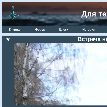
Для те
Главная
Форум
Блоги
История
★
Встреча н