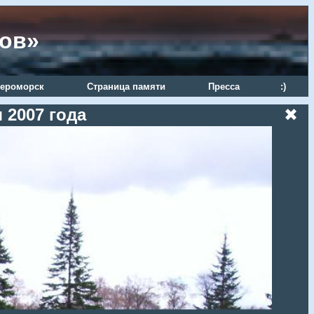
ров»
ероморск
Страница памяти
Пресса
:)
 2007 года
✖