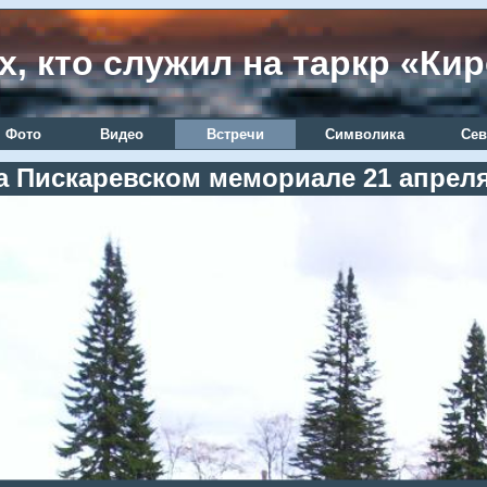
х, кто служил на таркр «Ки
Фото
Видео
Встречи
Символика
Сев
а Пискаревском мемориале 21 апреля