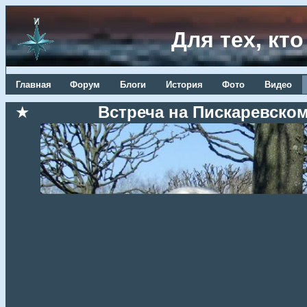
Для тех, кт
Главная
Форум
Блоги
История
Фото
Видео
★
Встреча на Пискаревском