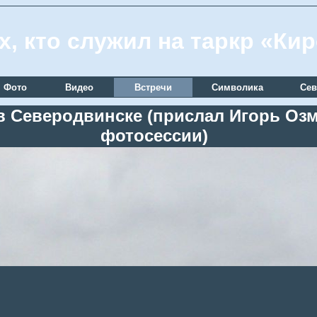
х, кто служил на таркр «Ки
Фото
Видео
Встречи
Символика
Сев
 в Северодвинске (прислал Игорь Озм
фотосессии)