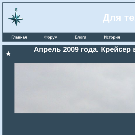
Для те
Главная
Форум
Блоги
История
Апрель 2009 года. Крейсер
★