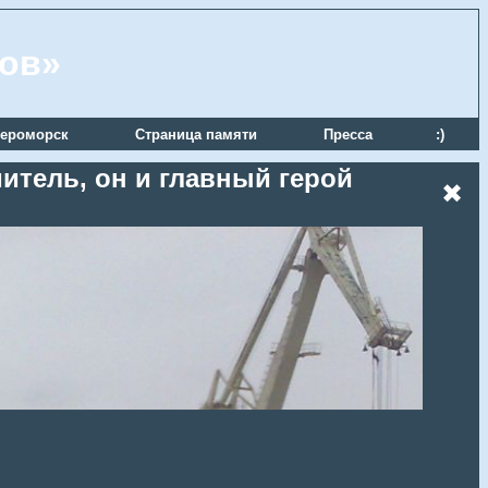
ров»
ероморск
Страница памяти
Пресса
:)
итель, он и главный герой
✖