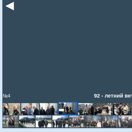
◄
92 - летний в
№4