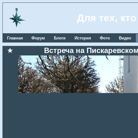
Для тех, кт
Главная
Форум
Блоги
История
Фото
Видео
★
Встреча на Пискаревском