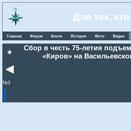
Для тех, кт
Главная
Форум
Блоги
История
Фото
Видео
Сбор в честь 75-летия подъе
★
«Киров» на Васильевском
◄
№3