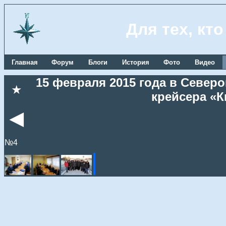
Для тех, кт
Главная
Форум
Блоги
История
Фото
Видео
15 февраля 2015 года в Север
★
крейсера «К
◄
№4