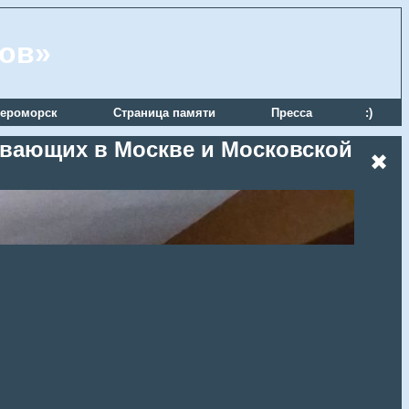
ров»
ероморск
Страница памяти
Пресса
:)
живающих в Москве и Московской
✖