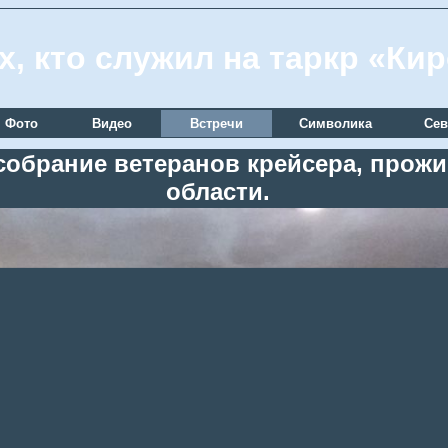
х, кто служил на таркр «Ки
Фото
Видео
Встречи
Символика
Сев
 собрание ветеранов крейсера, про
области.