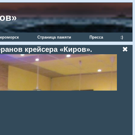
ров»
ероморск
Страница памяти
Пресса
:)
еранов крейсера «Киров».
✖