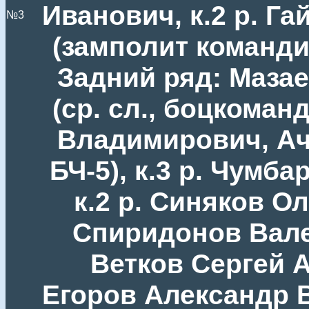
Иванович, к.2 р. Г
№3
(замполит команди
Задний ряд: Маза
(ср. сл., боцкоманд
Владимирович, Ача
БЧ-5), к.3 р. Чумб
к.2 р. Синяков Ол
Спиридонов Валер
Ветков Сергей А
Егоров Александр В