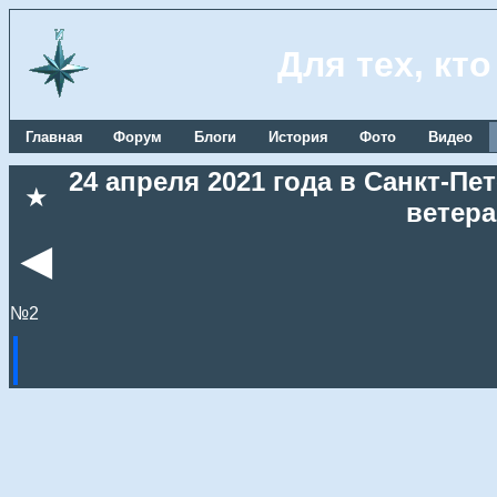
Для тех, кт
Главная
Форум
Блоги
История
Фото
Видео
24 апреля 2021 года в Санкт-Пе
★
ветера
◄
№2