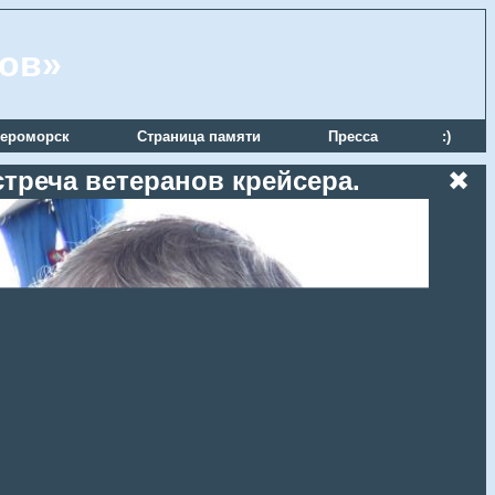
ров»
ероморск
Страница памяти
Пресса
:)
стреча ветеранов крейсера.
✖