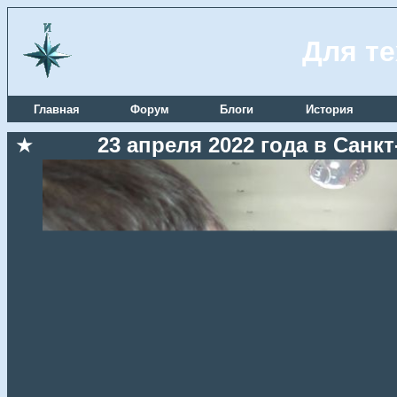
Для те
Главная
Форум
Блоги
История
★
23 апреля 2022 года в Санк