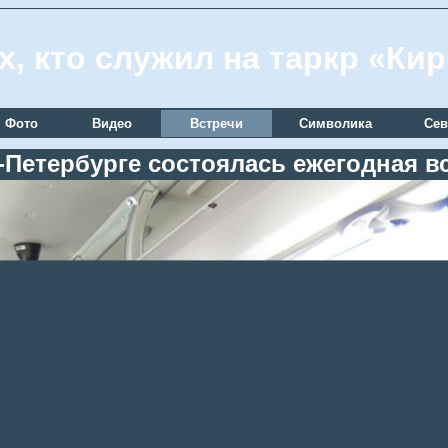
х, кто служил на таркр «Ки
Фото
Видео
Встречи
Символика
Сев
т-Петербурге состоялась ежегодная в