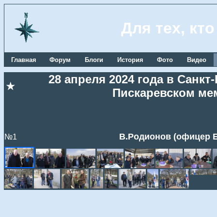
Для тех, кт
Главная
Форум
Блоги
История
Фото
Видео
28 апреля 2024 года в Санк
★
Пискаревском ме
В.Родионов (офицер Б
№1