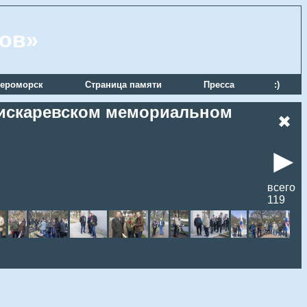
ров»
ероморск
Страница памяти
Пресса
:)
 Пискаревском мемориальном
✖
►
всего
119