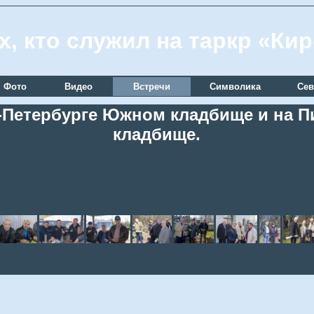
х, кто служил на таркр «Ки
Фото
Видео
Встречи
Символика
Сев
кт-Петербурге Южном кладбище и на
кладбище.