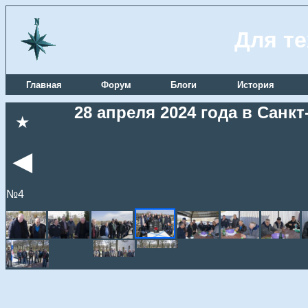
Для те
Главная
Форум
Блоги
История
28 апреля 2024 года в Сан
★
◄
№4