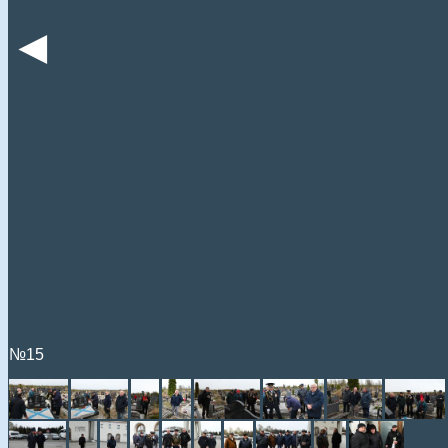
◄
№15