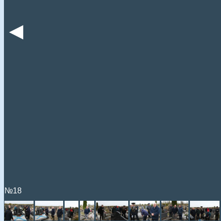
◄
№18