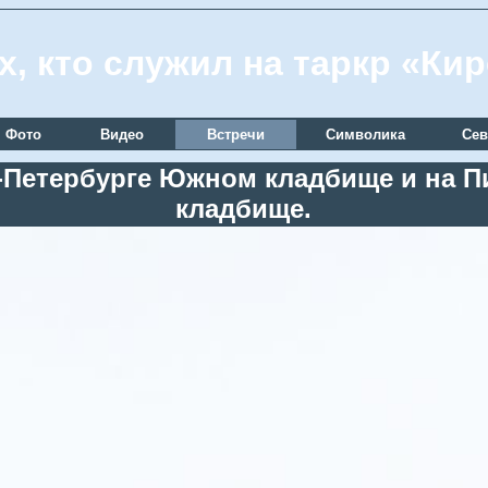
х, кто служил на таркр «Ки
Фото
Видео
Встречи
Символика
Сев
кт-Петербурге Южном кладбище и на
кладбище.