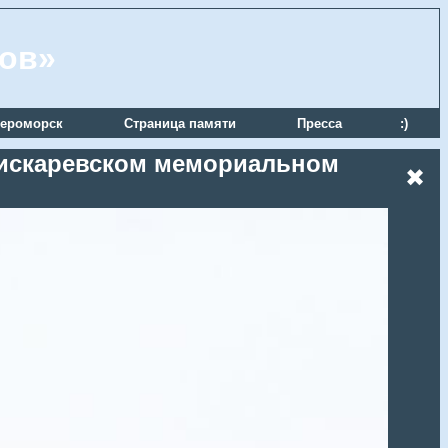
ров»
ероморск
Страница памяти
Пресса
:)
 Пискаревском мемориальном
✖