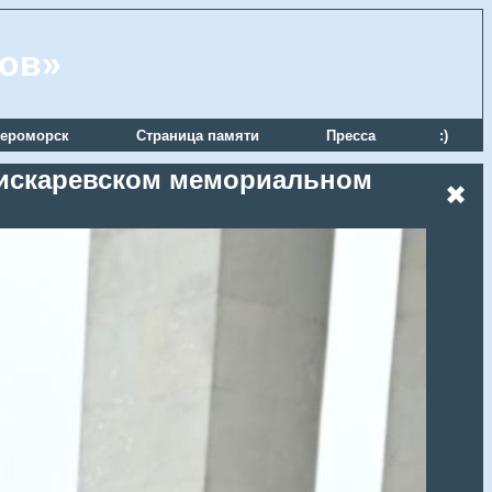
ров»
ероморск
Страница памяти
Пресса
:)
 Пискаревском мемориальном
✖