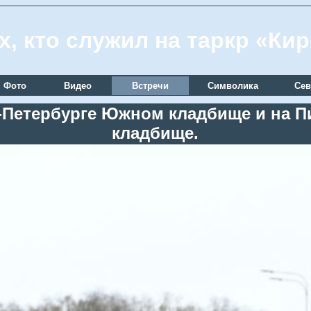
х, кто служил на таркр «Ки
Фото
Видео
Встречи
Символика
Сев
кт-Петербурге Южном кладбище и на
кладбище.