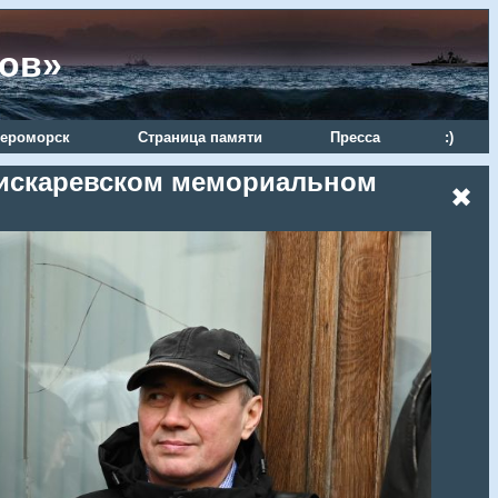
ров»
ероморск
Страница памяти
Пресса
:)
 Пискаревском мемориальном
✖