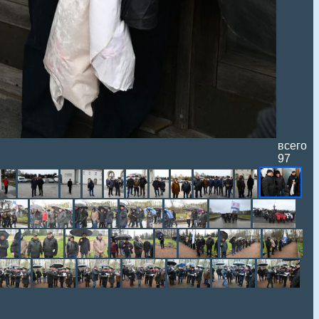
всего
97