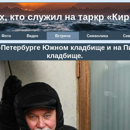
х, кто служил на таркр «Ки
Фото
Видео
Встречи
Символика
Сев
кт-Петербурге Южном кладбище и на
кладбище.