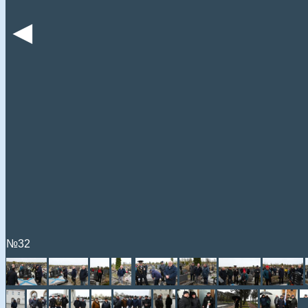
◄
№32