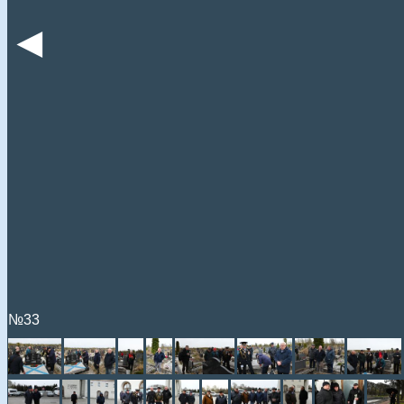
◄
№33