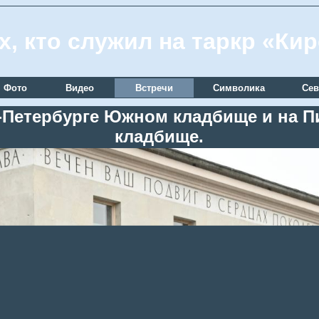
х, кто служил на таркр «Ки
Фото
Видео
Встречи
Символика
Сев
кт-Петербурге Южном кладбище и на
кладбище.