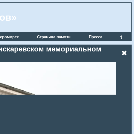
ров»
ероморск
Страница памяти
Пресса
:)
 Пискаревском мемориальном
✖