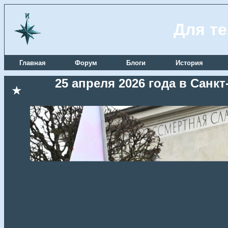
Для те
Главная
Форум
Блоги
История
25 апреля 2026 года в Сан
★