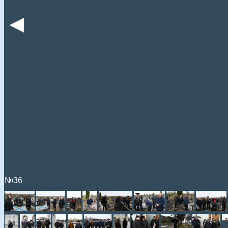
◄
№36