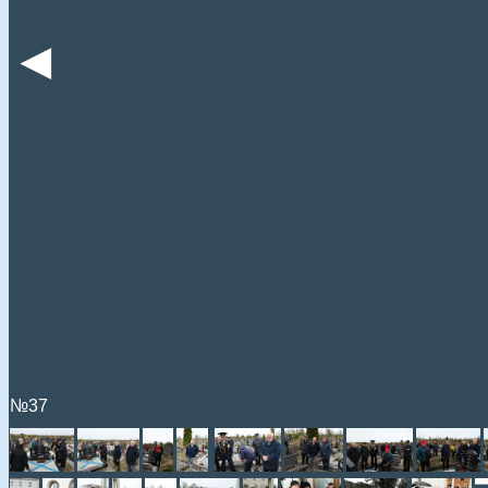
◄
№37