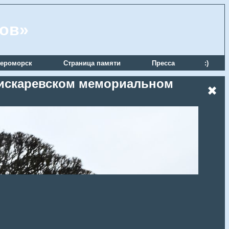
ров»
ероморск
Страница памяти
Пресса
:)
 Пискаревском мемориальном
✖