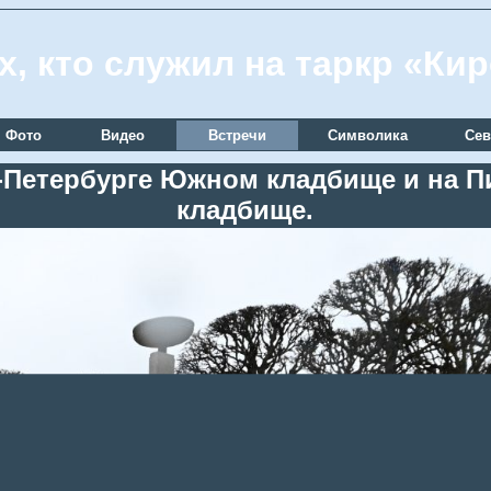
х, кто служил на таркр «Ки
Фото
Видео
Встречи
Символика
Сев
кт-Петербурге Южном кладбище и на
кладбище.