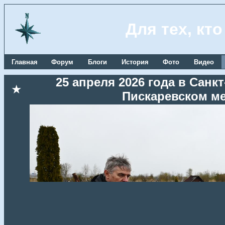
Для тех, кт
Главная
Форум
Блоги
История
Фото
Видео
25 апреля 2026 года в Сан
★
Пискаревском м