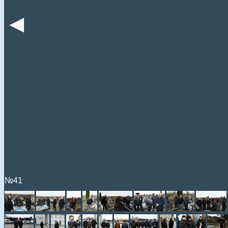
◄
№41