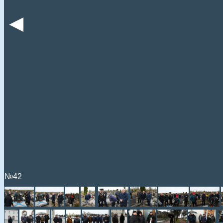
◄
№42