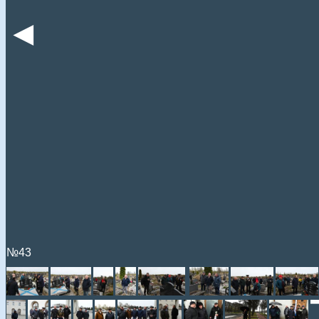
◄
№43