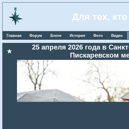
Для тех, кт
Главная
Форум
Блоги
История
Фото
Видео
25 апреля 2026 года в Сан
★
Пискаревском м