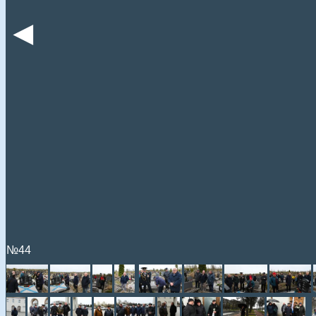
◄
№44