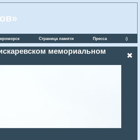
ров»
ероморск
Страница памяти
Пресса
:)
 Пискаревском мемориальном
✖