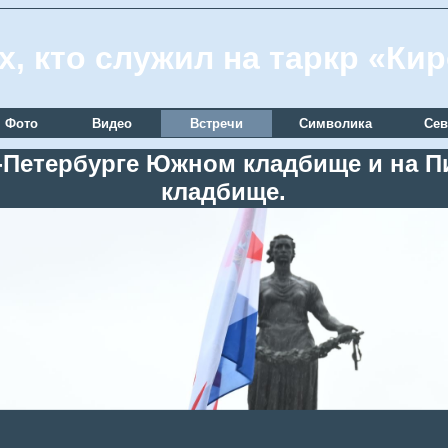
х, кто служил на таркр «Ки
Фото
Видео
Встречи
Символика
Сев
кт-Петербурге Южном кладбище и на
кладбище.