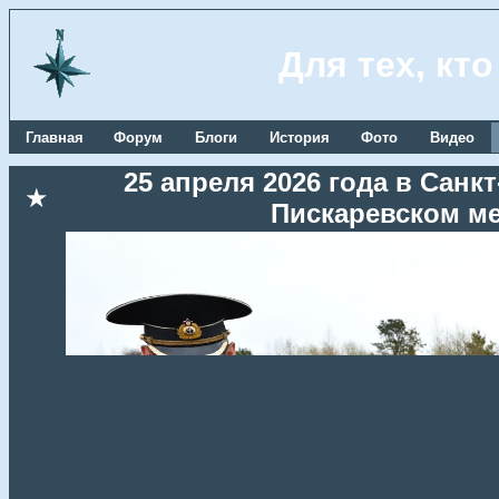
Для тех, кт
Главная
Форум
Блоги
История
Фото
Видео
25 апреля 2026 года в Сан
★
Пискаревском м