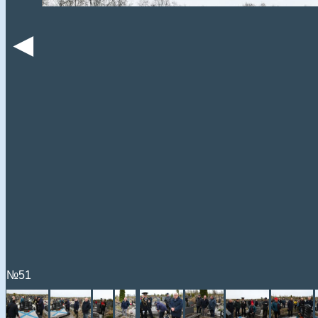
◄
№51