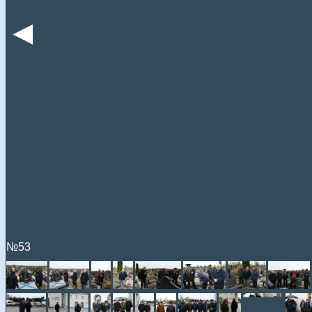
◄
№53