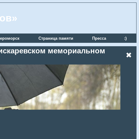
ров»
ероморск
Страница памяти
Пресса
:)
 Пискаревском мемориальном
✖