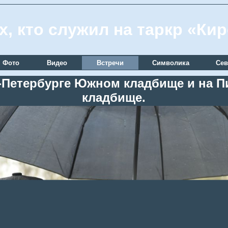
х, кто служил на таркр «Ки
Фото
Видео
Встречи
Символика
Сев
кт-Петербурге Южном кладбище и на
кладбище.