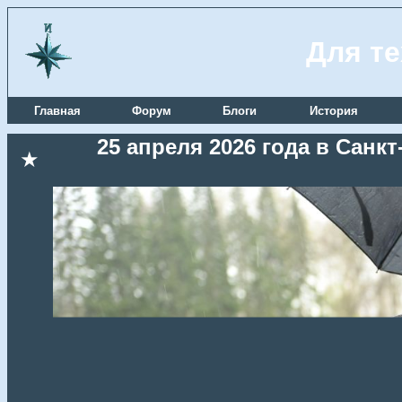
Для те
Главная
Форум
Блоги
История
25 апреля 2026 года в Сан
★