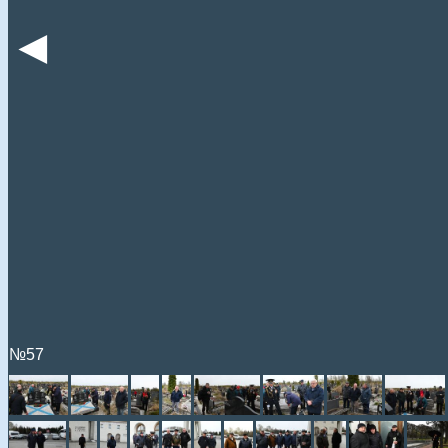
◄
№57