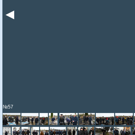
◄
№57